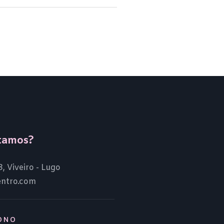
tamos?
3, Viveiro - Lugo
entro.com
ONO