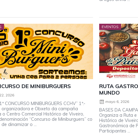
S
EVENTOS
NCURSO DE MINIBURGUERS
RUTA GASTRO
MUNDO
22, 2026
mayo 6, 2026
1º CONCURSO MINIBURGUERS CCHV” 1º.-
e organizadora e Obxeto da campaña
BASES DA CAMPAÑA
 o Centro Comercial Histórico de Viveiro,
Organiza a Ruta e
denominación “Concurso de Miniburguers” co
Histórico de Vivei
 de dinamizar o ...
Gastronómica de P
Participantes ...