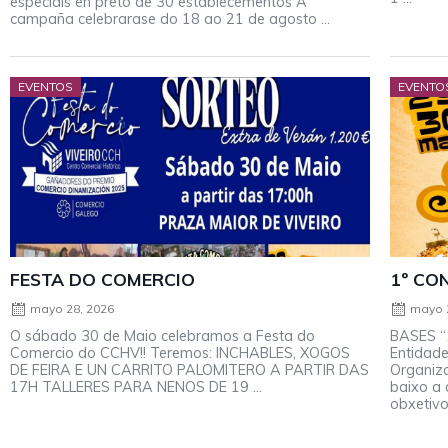
especiais en preto de 30 establecementos A
campaña celebrarase do 18 ao 21 de agosto ...
EVENTOS
EVENTO
FESTA DO COMERCIO
1º CO
mayo 28, 2026
mayo 
O sábado 30 de Maio celebramos a Festa do
BASES “
Comercio do CCHV!! Teremos: INCHABLES, XOGOS
Entidad
DE FEIRA E UN CARRITO PALOMITERO A PARTIR DAS
Organiza
17H TALLERES PARA NENOS DE 19 ...
baixo a 
obxetivo