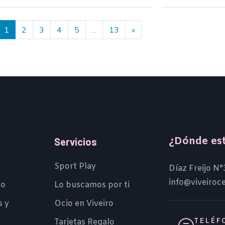
1
2
3
4
5
...
13
»
¿Dónde es
Servicios
Sport Play
Díaz Freijo N°
info@viveiroc
io
Lo buscamos por ti
s y
Ocio en Viveiro
TELÉF
Tarjetas Regalo