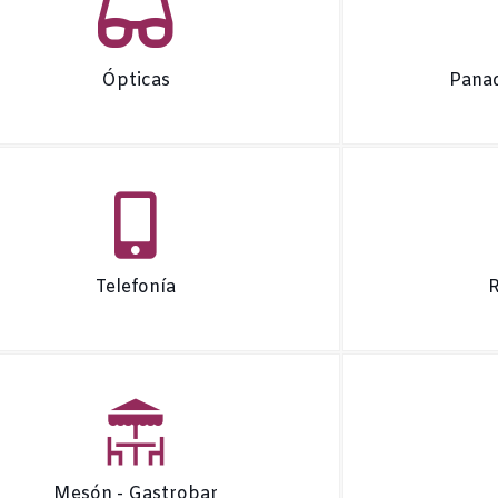
Ópticas
Panad
Telefonía
R
Mesón - Gastrobar