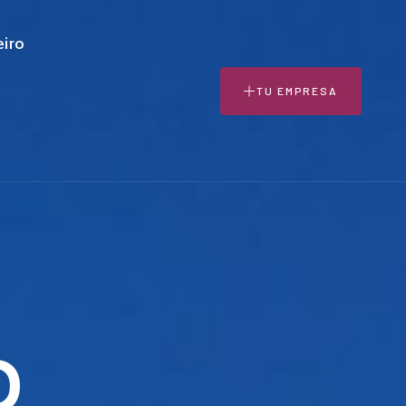
eiro
TU EMPRESA
O