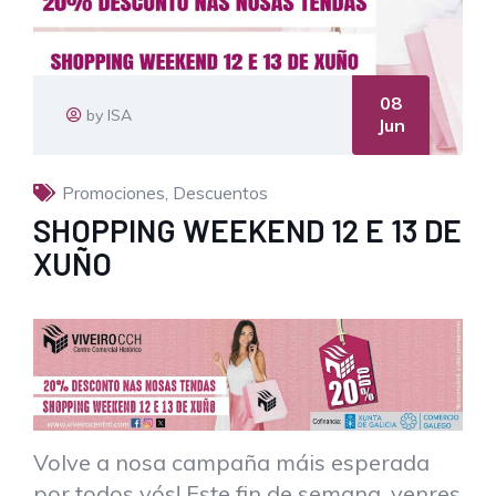
08
by ISA
Jun
Promociones
,
Descuentos
SHOPPING WEEKEND 12 E 13 DE
XUÑO
Volve a nosa campaña máis esperada
por todos vós! Este fin de semana, venres