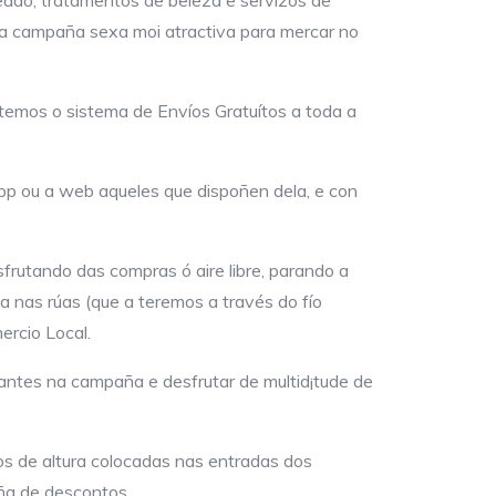
sta campaña sexa moi atractiva para mercar no
 temos o sistema de Envíos Gratuítos a toda a
pp ou a web aqueles que dispoñen dela, e con
sfrutando das compras ó aire libre, parando a
a nas rúas (que a teremos a través do fío
ercio Local.
ntes na campaña e desfrutar de multid¡tude de
ros de altura colocadas nas entradas dos
aña de descontos.