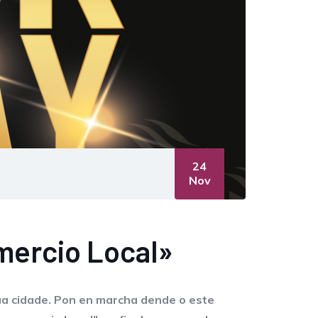
24
Nov
mercio Local»
sua cidade. Pon en marcha dende o este