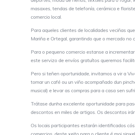
masaxes, tendas de telefonía, cerámica e floris
comercio local.
Para aqueles clientes de localidades veciñas qu
Mariña e Ortegal, garantindo que o mercado no c
Para o pequeno comercio estanse a incrementar 
este servizo de envíos gratuítos queremos facili
Pero si teñen oportunidade, invitamos a vir a Vi
tomar un café ou un viño acompañado dun pincho 
musical) e levar as compras para a casa sen suf
Trátase dunha excelente oportunidade para pasa
descontos en miles de artigos. Os descontos ir
Os locais participantes estarán identificados c
comercios, deste xeito para o cliente é moi sinx