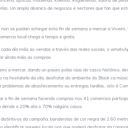
terías. Un amplo abanico de negocios e sectores que fan que e
e non se poidan achegar esta fin de semana a mercar a Viveiro,
omercio local chega a tempo e gratis.
cada día máis as vendas a través das redes sociais, o whatsA
tar aínda máis as compras.
veiro a mercar, dando un paseo polas rúas do casco histórico, de
na hostalaría da vila, desfrutar do ambiente do Black ca músic
rir problemas de abastecemento ou entregas tardías…isto é Com
r a fin de semana facendo compras nos 41 comercios participa
án dende o 20% ata o 70% nalgúns casos.
ós distintivos da campaña, banderolas de cor negra de 2,60 met
elo identificar aqueles locais nos que poderá desfrutar da camp