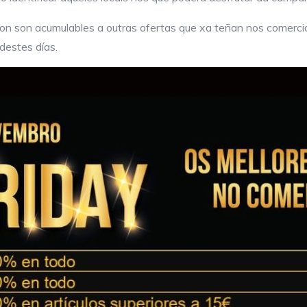
on son acumulables a outras ofertas que xa teñan nos comercio
destes días.