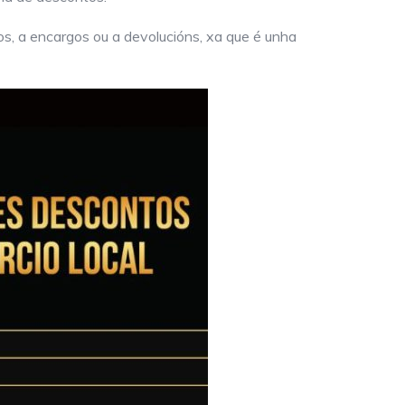
s, a encargos ou a devolucións, xa que é unha