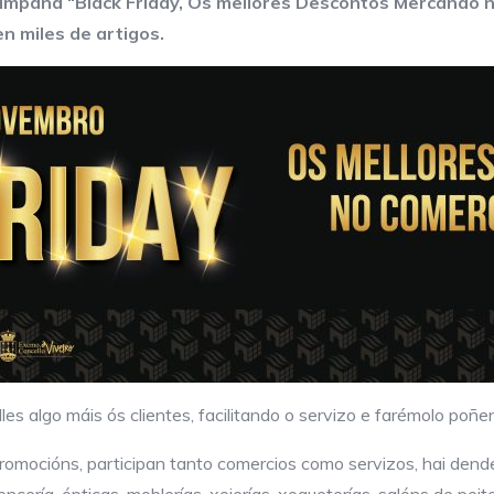
mpaña “Black Friday, Os mellores Descontos Mercando no
n miles de artigos.
s algo máis ós clientes, facilitando o servizo e farémolo poñen
omocións, participan tanto comercios como servizos, hai dend
encería, ópticas, moblerías, xoierías, xogueterías, salóns de pe