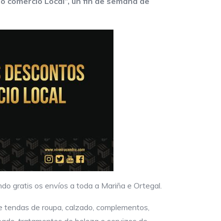
 comercio Local”, un fin de semana de
do gratis os envíos a toda a Mariña e Ortegal.
e tendas de roupa, calzado, complementos,
iteado, tratamentos de beleza e servizos de