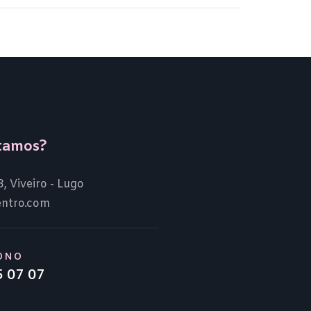
tamos?
3, Viveiro - Lugo
entro.com
ONO
5 07 07