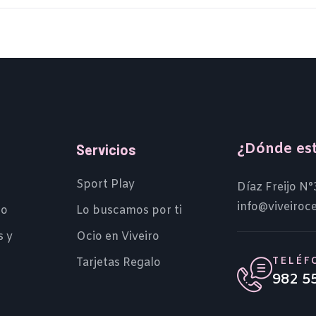
¿Dónde es
Servicios
Sport Play
Díaz Freijo N°
info@viveiroc
io
Lo buscamos por ti
s y
Ocio en Viveiro
TELÉF
Tarjetas Regalo
982 5