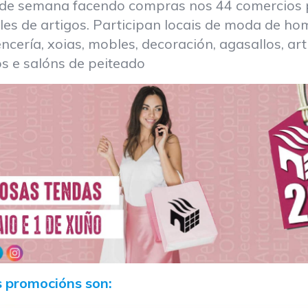
 de semana facendo compras nos 44 comercios 
es de artigos. Participan locais de moda de hom
cería, xoias, mobles, decoración, agasallos, art
cos e salóns de peiteado
s promocións son: