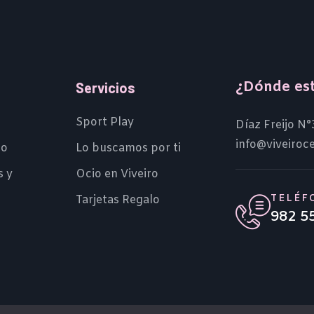
¿Dónde es
Servicios
Sport Play
Díaz Freijo N°
info@viveiroc
io
Lo buscamos por ti
s y
Ocio en Viveiro
TELÉF
Tarjetas Regalo
982 5