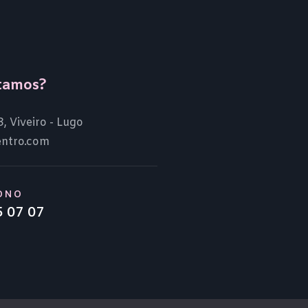
tamos?
3, Viveiro - Lugo
entro.com
ONO
5 07 07