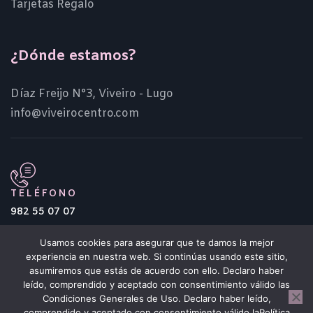
Tarjetas Regalo
¿Dónde estamos?
Díaz Freijo N°3, Viveiro - Lugo
info@viveirocentro.com
TELÉFONO
982 55 07 07
Usamos cookies para asegurar que te damos la mejor
experiencia en nuestra web. Si continúas usando este sitio,
asumiremos que estás de acuerdo con ello. Declaro haber
leído, comprendido y aceptado con consentimiento válido las
Condiciones Generales de Uso. Declaro haber leído,
Centro Comercial Histórico de Viveiro
comprendido y aceptado con consentimiento válido laPolítica