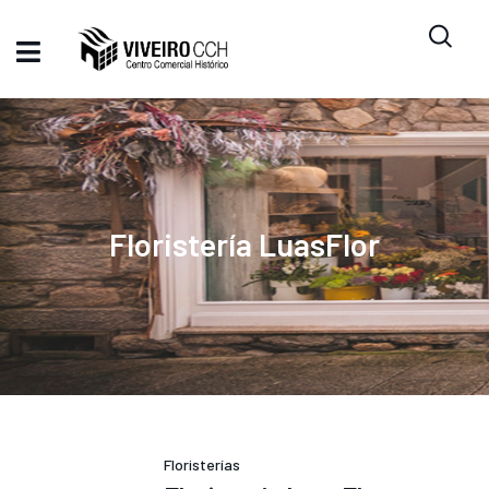
Floristería LuasFlor
Floristerías