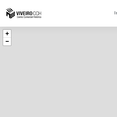
I
+
−