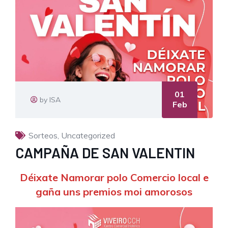
01
by ISA
Feb
Sorteos
,
Uncategorized
CAMPAÑA DE SAN VALENTIN
Déixate Namorar polo Comercio local e
gaña uns premios moi amorosos