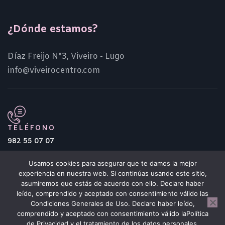
¿Dónde estamos?
Díaz Freijo N°3, Viveiro - Lugo
info@viveirocentro.com
TELÉFONO
982 55 07 07
Usamos cookies para asegurar que te damos la mejor
experiencia en nuestra web. Si continúas usando este sitio,
asumiremos que estás de acuerdo con ello. Declaro haber
leído, comprendido y aceptado con consentimiento válido las
Condiciones Generales de Uso. Declaro haber leído,
Centro Comercial Histórico de Viveiro
comprendido y aceptado con consentimiento válido laPolítica
de Privacidad y el tratamiento de los datos personales.